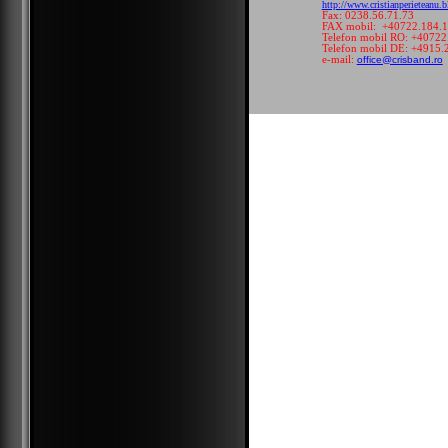
http://www.cristianperieteanu.
Fax: 0238.56
FAX mobil: +40722.184.
Telefon mobil RO: +40722
Telefon mobil DE: +4915.
e-mail:
office@crisband.ro