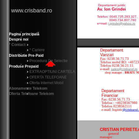
Departament juridic
Av. Ion Grindei
www.crisband.ro
Telefon: 0040.735.283.327.
0040.734.807.760
e=mail:
i.grindei@yahoo.ro
Pagina principală
Despre noi
* Contact
* Cariere
Departament
Va
Distributie Pre-Paid
Fax: 0238.5
Procedura De Selectie
Telefon mobil RO: +40723
Telefon 0238.56.21.11.
Produse Prepaid
e-mail:
sales
@crisband.ro
EXTRAOPTIUNI CARTELA
shop manager :
BRATU N
OFERTA TELEFOANE
Oferta Internet Mobil
Abonamente Telekom
Departament
Oferta Telefoane Telekom
Financiar
Fax: 0238.5
Telefon : +40238567980
Telefon 0238562111
e-mail: logistic
@crisband.
CRISTIAN PERIE
general
man